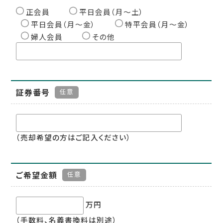
正会員
平日会員（月〜土）
平日会員（月〜金）
特平会員（月〜金）
婦人会員
その他
証券番号
任意
（売却希望の方はご記入ください）
ご希望金額
任意
万円
（手数料、名義書換料は別途）