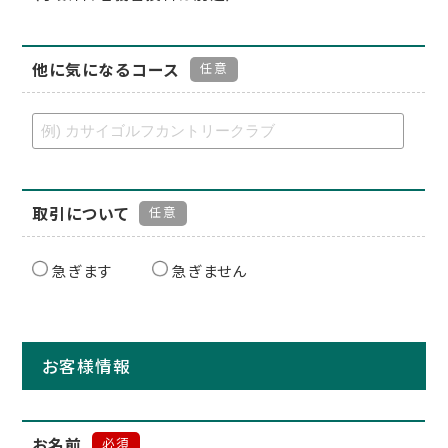
他に気になるコース
任意
取引について
任意
急ぎます
急ぎません
お客様情報
お名前
必須