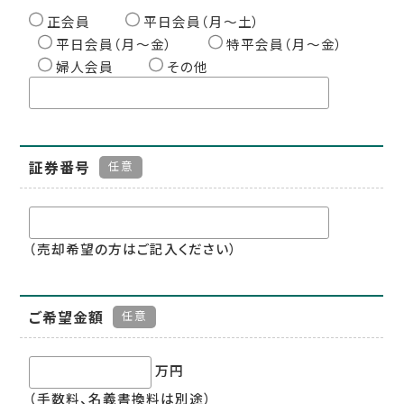
正会員
平日会員（月〜土）
平日会員（月〜金）
特平会員（月〜金）
婦人会員
その他
証券番号
任意
（売却希望の方はご記入ください）
ご希望金額
任意
万円
（手数料、名義書換料は別途）