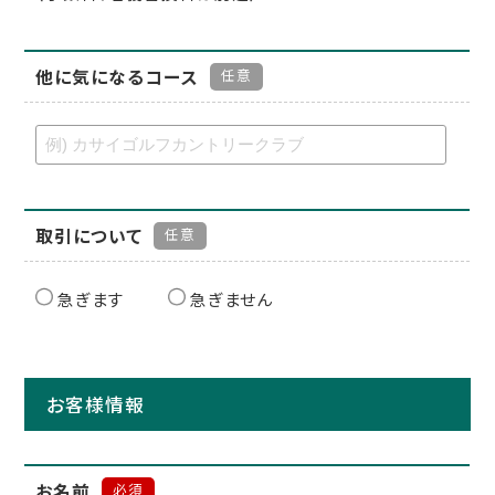
他に気になるコース
任意
取引について
任意
急ぎます
急ぎません
お客様情報
お名前
必須