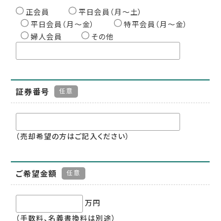
正会員
平日会員（月〜土）
平日会員（月〜金）
特平会員（月〜金）
婦人会員
その他
証券番号
任意
（売却希望の方はご記入ください）
ご希望金額
任意
万円
（手数料、名義書換料は別途）