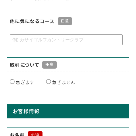
他に気になるコース
任意
取引について
任意
急ぎます
急ぎません
お客様情報
お名前
必須