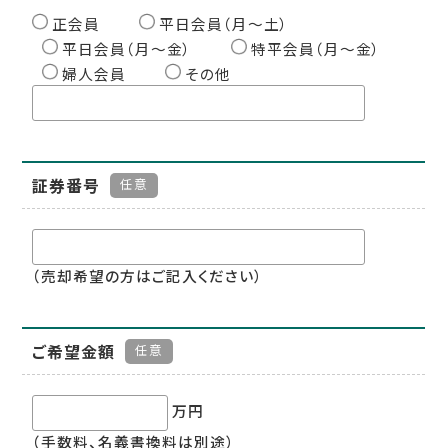
正会員
平日会員（月〜土）
平日会員（月〜金）
特平会員（月〜金）
婦人会員
その他
証券番号
任意
（売却希望の方はご記入ください）
ご希望金額
任意
万円
（手数料、名義書換料は別途）