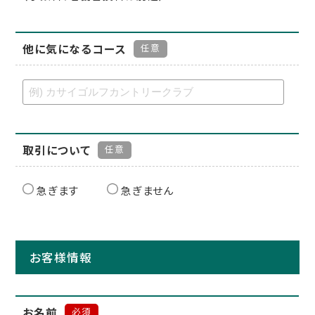
他に気になるコース
任意
取引について
任意
急ぎます
急ぎません
お客様情報
お名前
必須