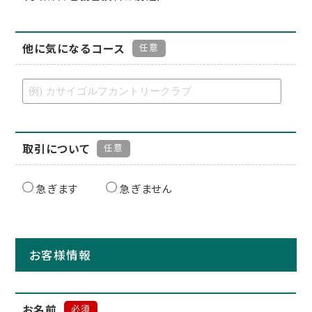
他に気になるコース
任意
取引について
任意
急ぎます
急ぎません
お客様情報
お名前
必須