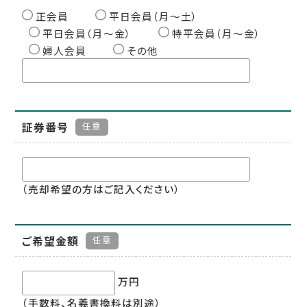
正会員
平日会員（月〜土）
平日会員（月〜金）
特平会員（月〜金）
婦人会員
その他
証券番号
任意
（売却希望の方はご記入ください）
ご希望金額
任意
万円
（手数料、名義書換料は別途）