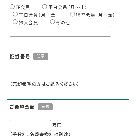
正会員
平日会員（月〜土）
平日会員（月〜金）
特平会員（月〜金）
婦人会員
その他
証券番号
任意
（売却希望の方はご記入ください）
ご希望金額
任意
万円
（手数料、名義書換料は別途）