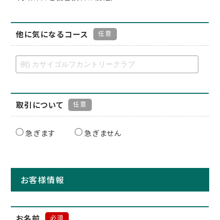
他に気になるコース
任意
取引について
任意
急ぎます
急ぎません
お客様情報
お名前
必須