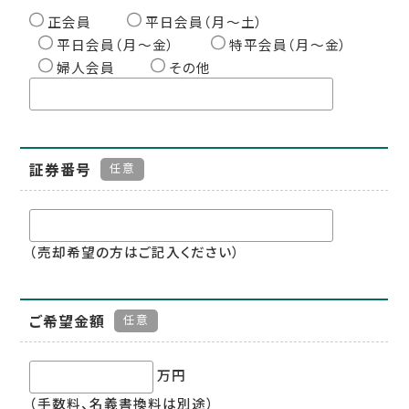
正会員
平日会員（月〜土）
平日会員（月〜金）
特平会員（月〜金）
婦人会員
その他
証券番号
任意
（売却希望の方はご記入ください）
ご希望金額
任意
万円
（手数料、名義書換料は別途）