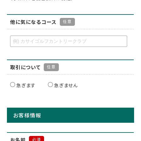
他に気になるコース
任意
取引について
任意
急ぎます
急ぎません
お客様情報
お名前
必須