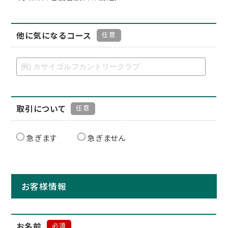
他に気になるコース
任意
取引について
任意
急ぎます
急ぎません
お客様情報
お名前
必須