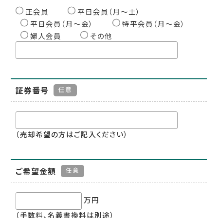
正会員
平日会員（月〜土）
平日会員（月〜金）
特平会員（月〜金）
婦人会員
その他
証券番号
任意
（売却希望の方はご記入ください）
ご希望金額
任意
万円
（手数料、名義書換料は別途）