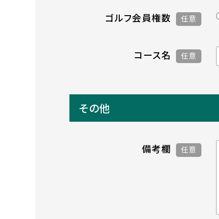
ゴルフ会員権数
任意
コース名
任意
その他
備考欄
任意