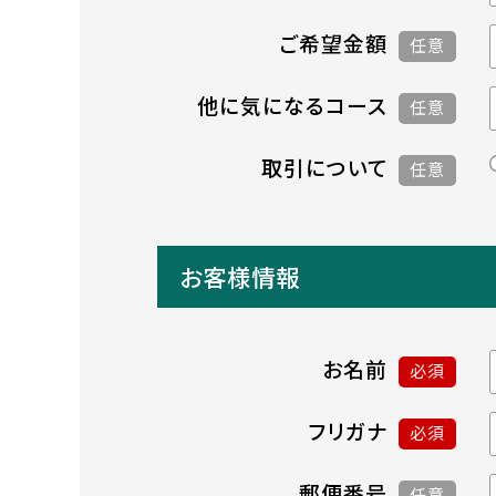
ご希望金額
任意
他に気になるコース
任意
取引について
任意
お客様情報
お名前
必須
フリガナ
必須
郵便番号
任意