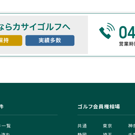
件
ゴルフ会員権相場
件一覧
共通
東京
神
の流れ
静岡
埼玉
千