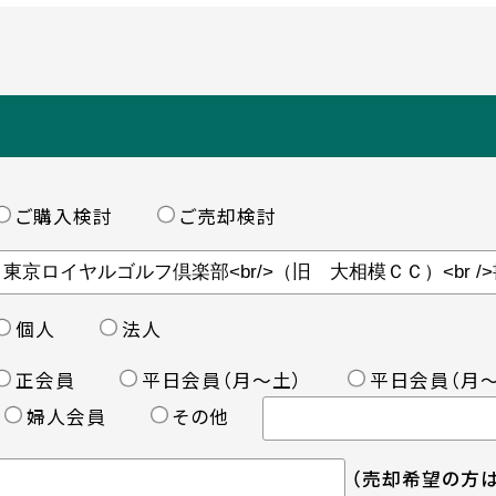
ご購入検討
ご売却検討
個人
法人
正会員
平日会員（月〜土）
平日会員（月〜
婦人会員
その他
（売却希望の方は