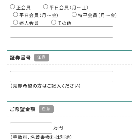
正会員
平日会員（月〜土）
平日会員（月〜金）
特平会員（月〜金）
婦人会員
その他
証券番号
任意
（売却希望の方はご記入ください）
ご希望金額
任意
万円
（手数料、名義書換料は別途）