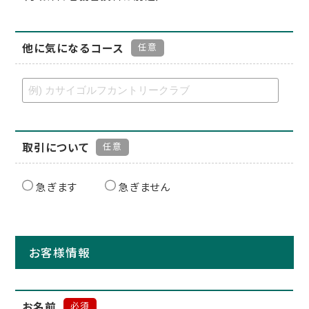
他に気になるコース
任意
取引について
任意
急ぎます
急ぎません
お客様情報
お名前
必須