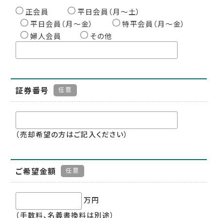
正会員
平日会員（月〜土）
平日会員（月〜金）
特平会員（月〜金）
婦人会員
その他
証券番号
任意
（売却希望の方はご記入ください）
ご希望金額
任意
万円
（手数料、名義書換料は別途）