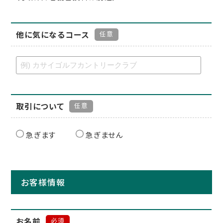
他に気になるコース
任意
取引について
任意
急ぎます
急ぎません
お客様情報
お名前
必須