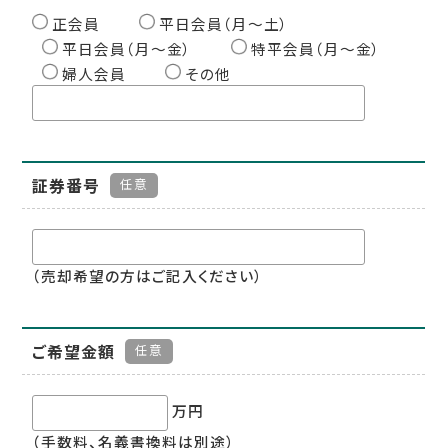
正会員
平日会員（月〜土）
平日会員（月〜金）
特平会員（月〜金）
婦人会員
その他
証券番号
任意
（売却希望の方はご記入ください）
ご希望金額
任意
万円
（手数料、名義書換料は別途）