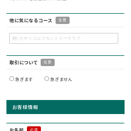
他に気になるコース
任意
取引について
任意
急ぎます
急ぎません
お客様情報
お名前
必須