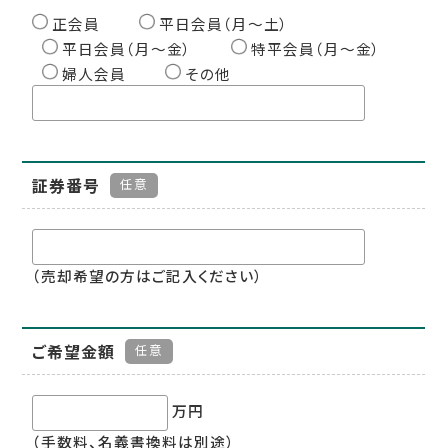
正会員
平日会員（月〜土）
平日会員（月〜金）
特平会員（月〜金）
婦人会員
その他
証券番号
任意
（売却希望の方はご記入ください）
ご希望金額
任意
万円
（手数料、名義書換料は別途）