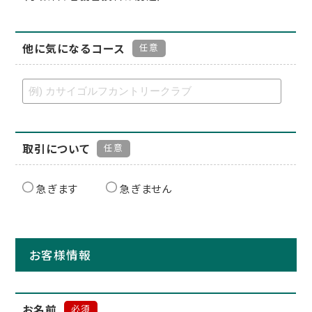
他に気になるコース
任意
取引について
任意
急ぎます
急ぎません
お客様情報
お名前
必須