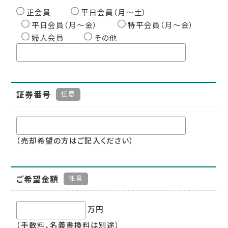
正会員
平日会員（月〜土）
平日会員（月〜金）
特平会員（月〜金）
婦人会員
その他
証券番号
任意
（売却希望の方はご記入ください）
ご希望金額
任意
万円
（手数料、名義書換料は別途）