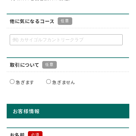
他に気になるコース
任意
取引について
任意
急ぎます
急ぎません
お客様情報
お名前
必須