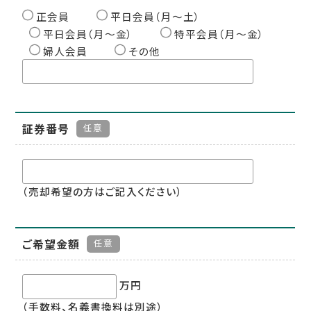
正会員
平日会員（月〜土）
平日会員（月〜金）
特平会員（月〜金）
婦人会員
その他
証券番号
任意
（売却希望の方はご記入ください）
ご希望金額
任意
万円
（手数料、名義書換料は別途）