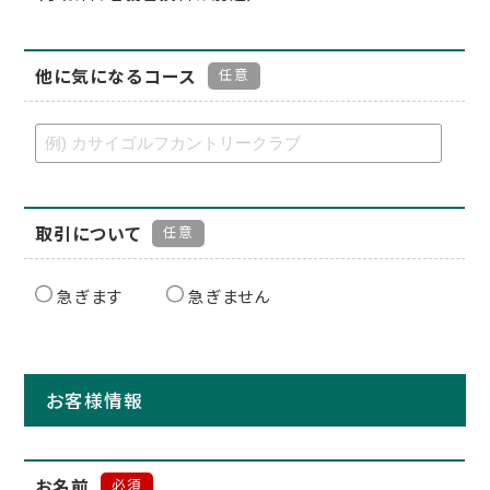
他に気になるコース
任意
取引について
任意
急ぎます
急ぎません
お客様情報
お名前
必須