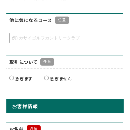
他に気になるコース
任意
取引について
任意
急ぎます
急ぎません
お客様情報
お名前
必須