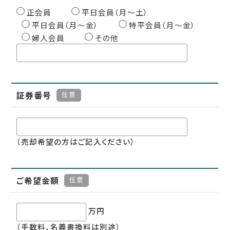
正会員
平日会員（月〜土）
平日会員（月〜金）
特平会員（月〜金）
婦人会員
その他
証券番号
任意
（売却希望の方はご記入ください）
ご希望金額
任意
万円
（手数料、名義書換料は別途）