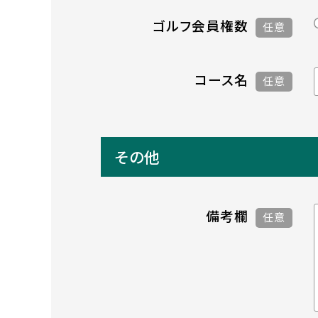
ゴルフ会員権数
任意
コース名
任意
その他
備考欄
任意