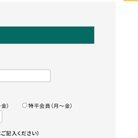
金）
特平会員（月〜金）
ご記入ください）