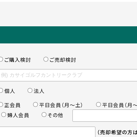
ご購入検討
ご売却検討
個人
法人
正会員
平日会員（月〜土）
平日会員（月〜
婦人会員
その他
（売却希望の方は