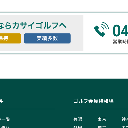
件
ゴルフ会員権相場
件一覧
共通
東京
神
の流れ
静岡
埼玉
千