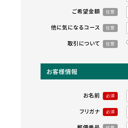
ご希望金額
任意
他に気になるコース
任意
取引について
任意
お客様情報
お名前
必須
フリガナ
必須
郵便番号
任意