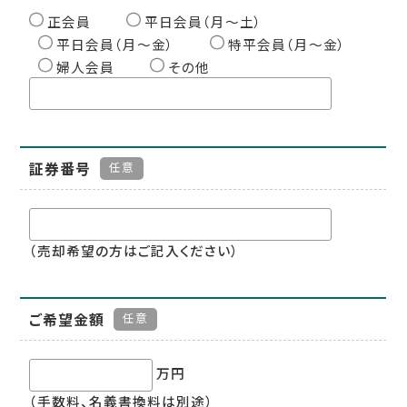
正会員
平日会員（月〜土）
平日会員（月〜金）
特平会員（月〜金）
婦人会員
その他
証券番号
任意
（売却希望の方はご記入ください）
ご希望金額
任意
万円
（手数料、名義書換料は別途）