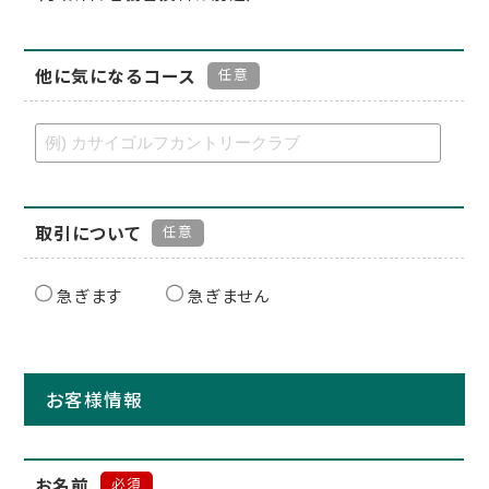
他に気になるコース
任意
取引について
任意
急ぎます
急ぎません
お客様情報
お名前
必須