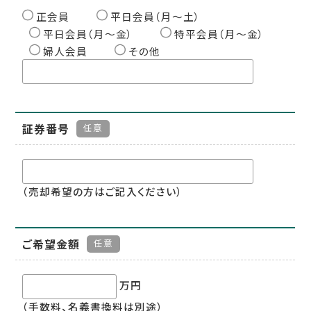
正会員
平日会員（月〜土）
平日会員（月〜金）
特平会員（月〜金）
婦人会員
その他
証券番号
任意
（売却希望の方はご記入ください）
ご希望金額
任意
万円
（手数料、名義書換料は別途）