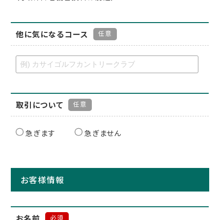
他に気になるコース
任意
取引について
任意
急ぎます
急ぎません
お客様情報
お名前
必須