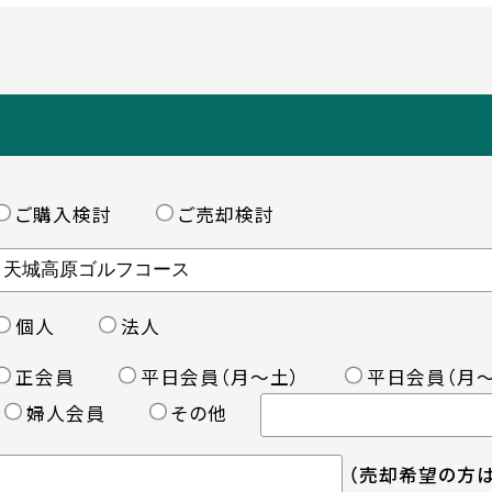
ご購入検討
ご売却検討
個人
法人
正会員
平日会員（月〜土）
平日会員（月〜
婦人会員
その他
（売却希望の方は