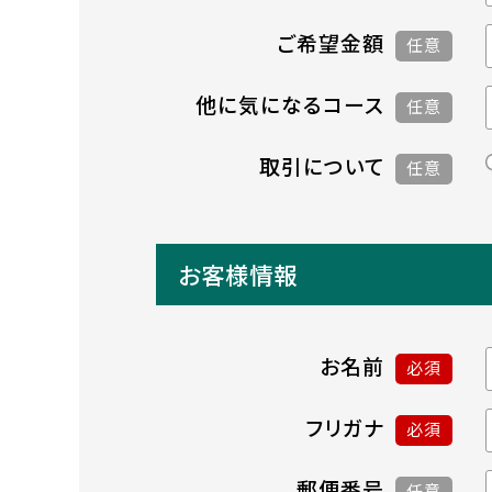
ご希望金額
任意
他に気になるコース
任意
取引について
任意
お客様情報
お名前
必須
フリガナ
必須
郵便番号
任意