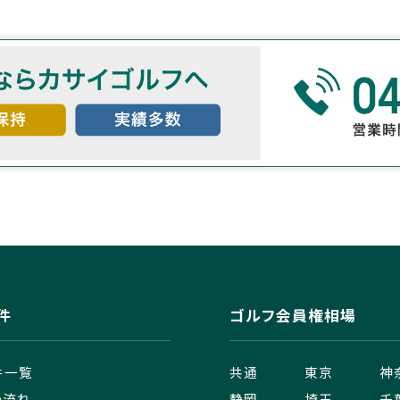
件
ゴルフ会員権相場
件一覧
共通
東京
神
の流れ
静岡
埼玉
千