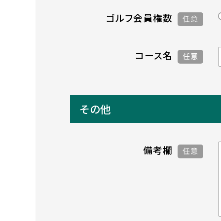
ゴルフ会員権数
任意
コース名
任意
その他
備考欄
任意