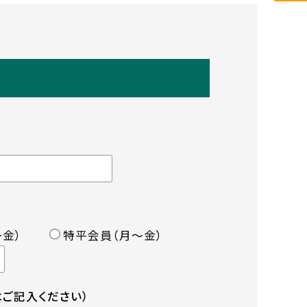
金）
特平会員（月〜金）
ご記入ください）