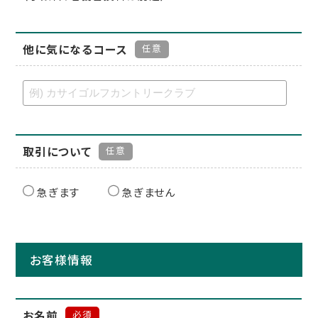
他に気になるコース
任意
取引について
任意
急ぎます
急ぎません
お客様情報
お名前
必須