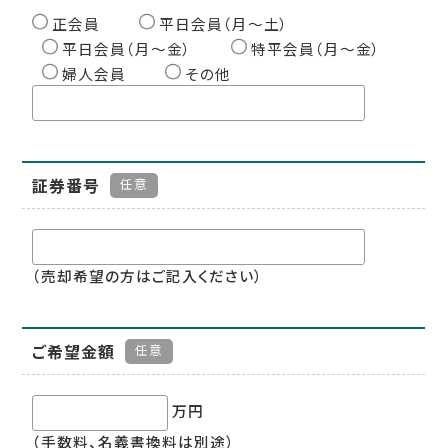
正会員
平日会員（月〜土）
平日会員（月〜金）
特平会員（月〜金）
婦人会員
その他
証券番号
任意
（売却希望の方はご記入ください）
ご希望金額
任意
万円
（手数料、名義書換料は別途）