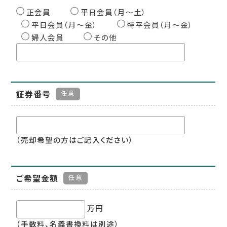
正会員
平日会員（月〜土）
平日会員（月〜金）
特平会員（月〜金）
婦人会員
その他
証券番号
任意
（売却希望の方はご記入ください）
ご希望金額
任意
万円
（手数料、名義書換料は別途）