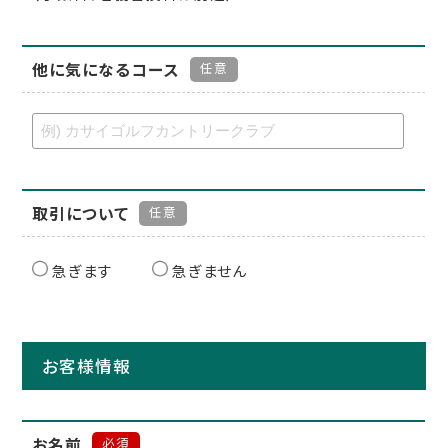
他に気になるコース
任意
取引について
任意
急ぎます
急ぎません
お客様情報
お名前
必須