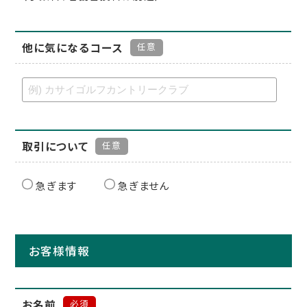
他に気になるコース
任意
取引について
任意
急ぎます
急ぎません
お客様情報
お名前
必須