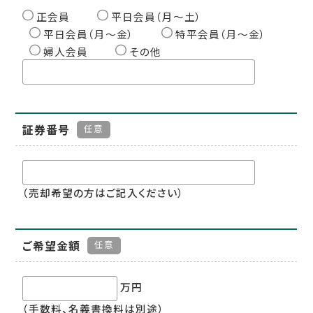
正会員
平日会員（月〜土）
平日会員（月〜金）
特平会員（月〜金）
婦人会員
その他
証券番号
任意
（売却希望の方はご記入ください）
ご希望金額
任意
万円
（手数料、名義書換料は別途）