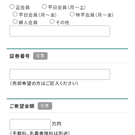
正会員
平日会員（月〜土）
平日会員（月〜金）
特平会員（月〜金）
婦人会員
その他
証券番号
任意
（売却希望の方はご記入ください）
ご希望金額
任意
万円
（手数料、名義書換料は別途）