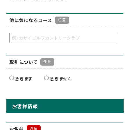
他に気になるコース
任意
取引について
任意
急ぎます
急ぎません
お客様情報
お名前
必須