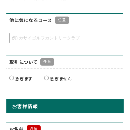
他に気になるコース
任意
取引について
任意
急ぎます
急ぎません
お客様情報
お名前
必須