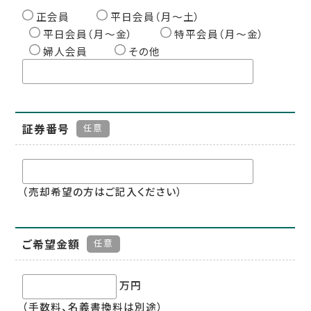
正会員
平日会員（月〜土）
平日会員（月〜金）
特平会員（月〜金）
婦人会員
その他
証券番号
任意
（売却希望の方はご記入ください）
ご希望金額
任意
万円
（手数料、名義書換料は別途）