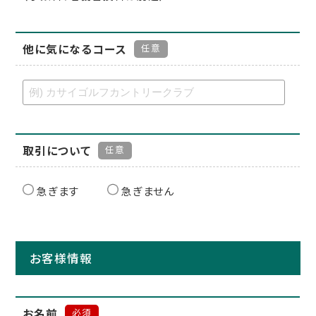
他に気になるコース
任意
取引について
任意
急ぎます
急ぎません
お客様情報
お名前
必須