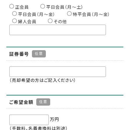
正会員
平日会員（月〜土）
平日会員（月〜金）
特平会員（月〜金）
婦人会員
その他
証券番号
任意
（売却希望の方はご記入ください）
ご希望金額
任意
万円
（手数料、名義書換料は別途）