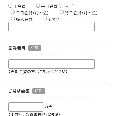
正会員
平日会員（月〜土）
平日会員（月〜金）
特平会員（月〜金）
婦人会員
その他
証券番号
任意
（売却希望の方はご記入ください）
ご希望金額
任意
万円
（手数料、名義書換料は別途）