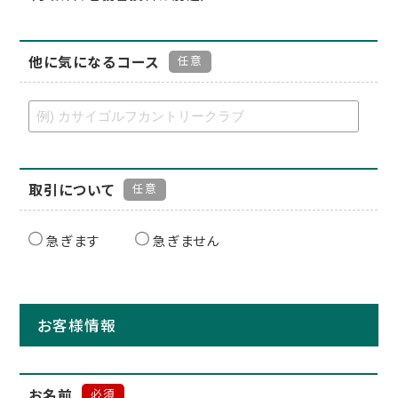
他に気になるコース
任意
取引について
任意
急ぎます
急ぎません
お客様情報
お名前
必須