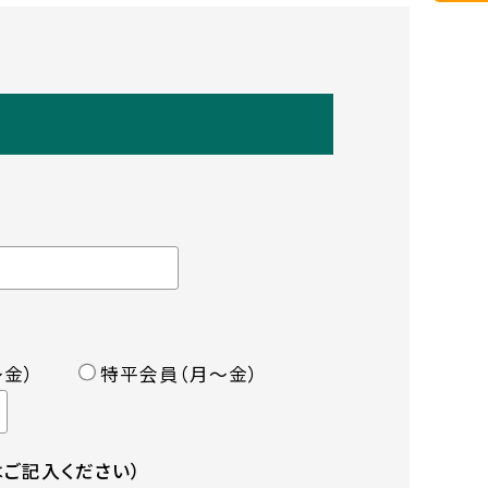
金）
特平会員（月〜金）
ご記入ください）