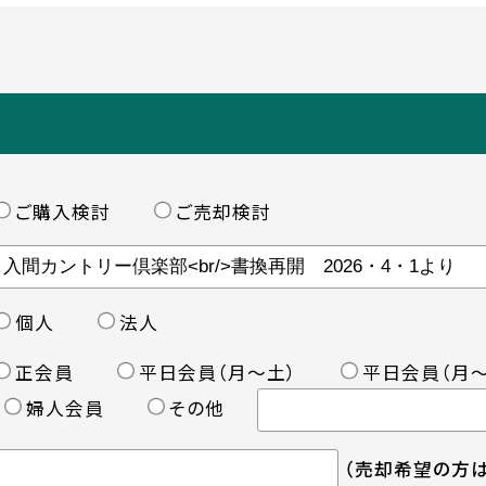
ご購入検討
ご売却検討
個人
法人
正会員
平日会員（月〜土）
平日会員（月〜
婦人会員
その他
（売却希望の方は