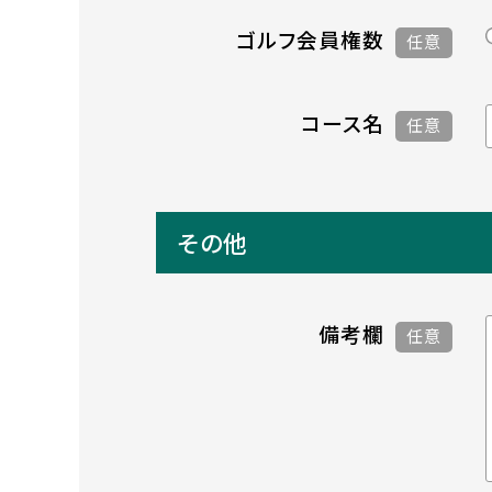
ゴルフ会員権数
任意
コース名
任意
その他
備考欄
任意