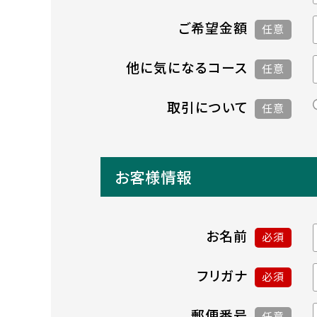
ご希望金額
任意
他に気になるコース
任意
取引について
任意
お客様情報
お名前
必須
フリガナ
必須
郵便番号
任意