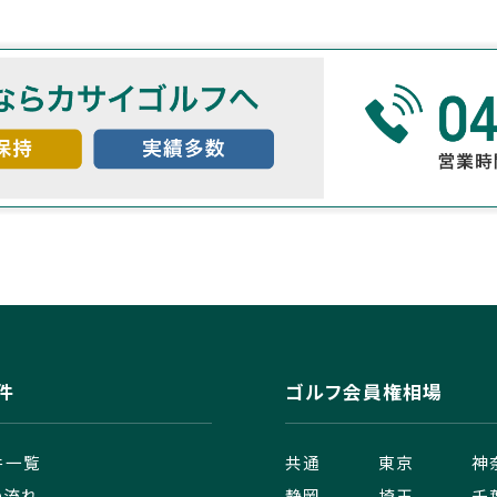
件
ゴルフ会員権相場
件一覧
共通
東京
神
の流れ
静岡
埼玉
千