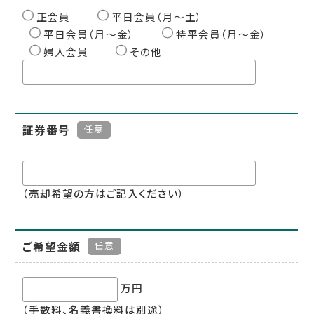
正会員
平日会員（月〜土）
平日会員（月〜金）
特平会員（月〜金）
婦人会員
その他
証券番号
任意
（売却希望の方はご記入ください）
ご希望金額
任意
万円
（手数料、名義書換料は別途）