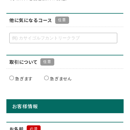
他に気になるコース
任意
取引について
任意
急ぎます
急ぎません
お客様情報
お名前
必須