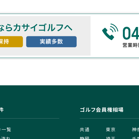
件
ゴルフ会員権相場
件一覧
共通
東京
神
の流れ
静岡
埼玉
千