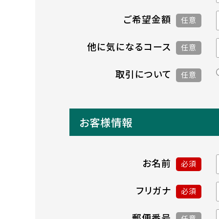
ご希望金額
任意
他に気になるコース
任意
取引について
任意
お客様情報
お名前
必須
フリガナ
必須
郵便番号
任意