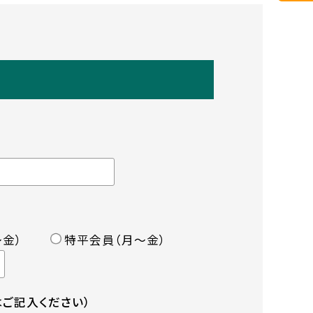
金）
特平会員（月〜金）
ご記入ください）