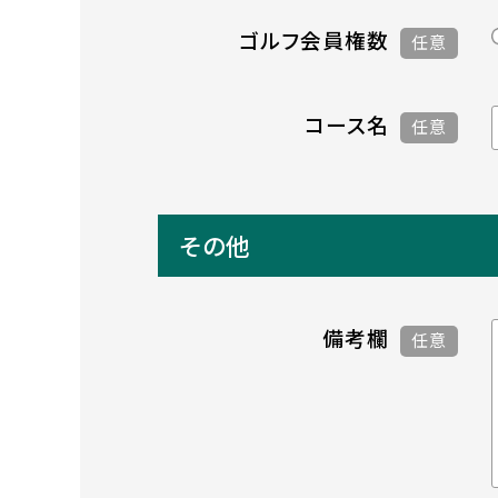
ゴルフ会員権数
任意
コース名
任意
その他
備考欄
任意