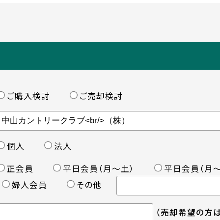
ご購入検討
ご売却検討
個人
法人
正会員
平日会員（月〜土）
平日会員（月〜
婦人会員
その他
（売却希望の方は