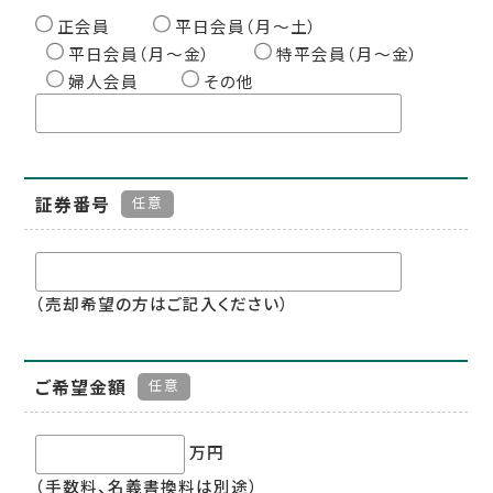
正会員
平日会員（月〜土）
平日会員（月〜金）
特平会員（月〜金）
婦人会員
その他
証券番号
任意
（売却希望の方はご記入ください）
ご希望金額
任意
万円
（手数料、名義書換料は別途）