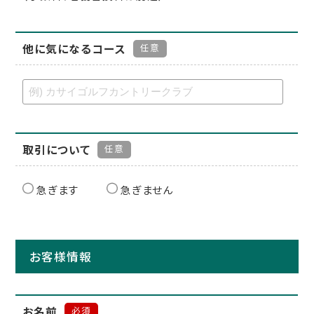
他に気になるコース
任意
取引について
任意
急ぎます
急ぎません
お客様情報
お名前
必須