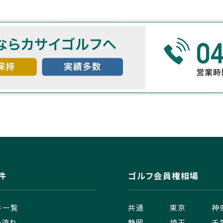
件
ゴルフ会員権相場
件一覧
共通
東京
神
の流れ
静岡
埼玉
千