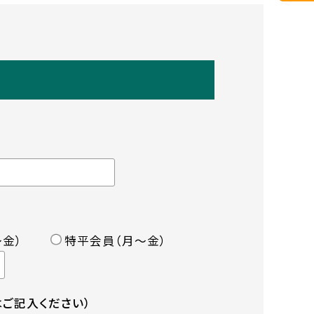
金）
特平会員（月〜金）
ご記入ください）