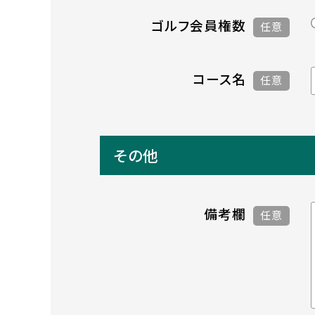
ゴルフ会員権数
任意
コース名
任意
その他
備考欄
任意