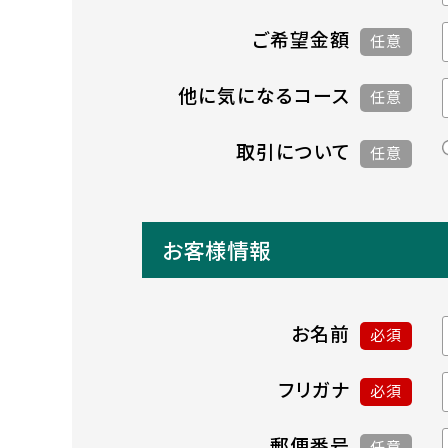
ご希望金額
任意
他に気になるコース
任意
取引について
任意
お客様情報
お名前
必須
フリガナ
必須
郵便番号
任意