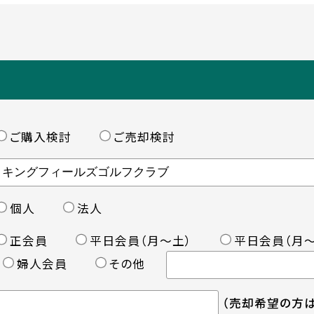
ご購入検討
ご売却検討
個人
法人
正会員
平日会員（月〜土）
平日会員（月〜
婦人会員
その他
（売却希望の方は