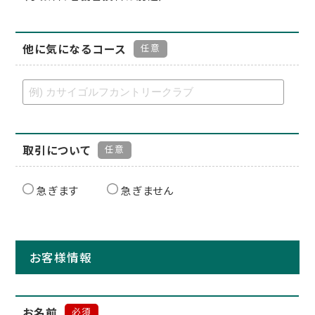
他に気になるコース
任意
取引について
任意
急ぎます
急ぎません
お客様情報
お名前
必須