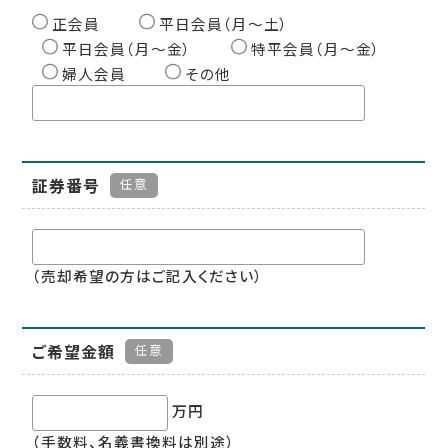
正会員
平日会員（月〜土）
平日会員（月〜金）
特平会員（月〜金）
婦人会員
その他
証券番号
任意
（売却希望の方はご記入ください）
ご希望金額
任意
万円
（手数料、名義書換料は別途）