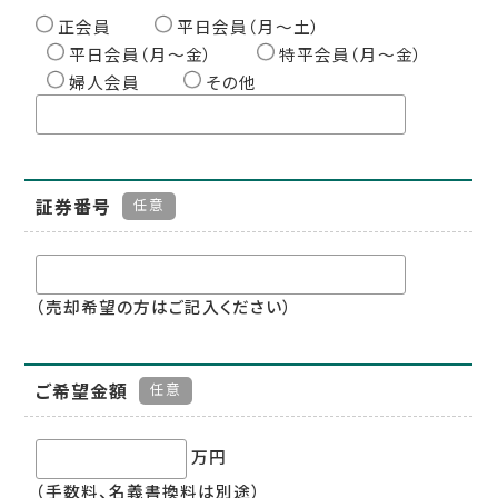
正会員
平日会員（月〜土）
平日会員（月〜金）
特平会員（月〜金）
婦人会員
その他
証券番号
任意
（売却希望の方はご記入ください）
ご希望金額
任意
万円
（手数料、名義書換料は別途）