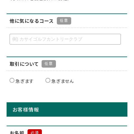
他に気になるコース
任意
取引について
任意
急ぎます
急ぎません
お客様情報
お名前
必須