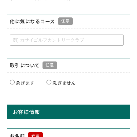
他に気になるコース
任意
取引について
任意
急ぎます
急ぎません
お客様情報
お名前
必須