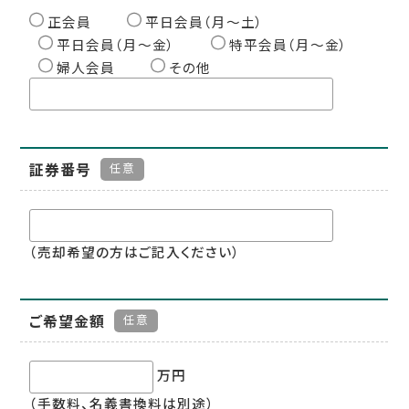
正会員
平日会員（月〜土）
平日会員（月〜金）
特平会員（月〜金）
婦人会員
その他
証券番号
任意
（売却希望の方はご記入ください）
ご希望金額
任意
万円
（手数料、名義書換料は別途）