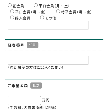
正会員
平日会員（月〜土）
平日会員（月〜金）
特平会員（月〜金）
婦人会員
その他
証券番号
任意
（売却希望の方はご記入ください）
ご希望金額
任意
万円
（手数料、名義書換料は別途）