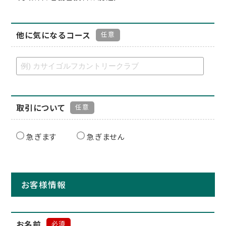
他に気になるコース
任意
取引について
任意
急ぎます
急ぎません
お客様情報
お名前
必須