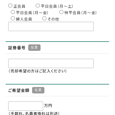
正会員
平日会員（月〜土）
平日会員（月〜金）
特平会員（月〜金）
婦人会員
その他
証券番号
任意
（売却希望の方はご記入ください）
ご希望金額
任意
万円
（手数料、名義書換料は別途）