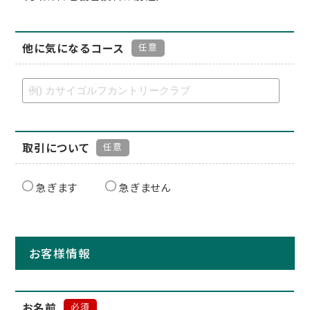
他に気になるコース
任意
取引について
任意
急ぎます
急ぎません
お客様情報
お名前
必須