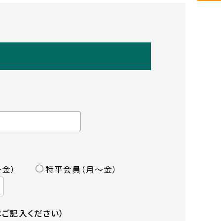
金）
特平会員（月〜金）
ご記入ください）