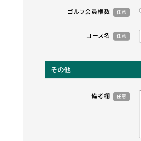
ゴルフ会員権数
任意
コース名
任意
その他
備考欄
任意