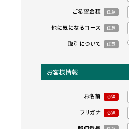
ご希望金額
任意
他に気になるコース
任意
取引について
任意
お客様情報
お名前
必須
フリガナ
必須
郵便番号
任意