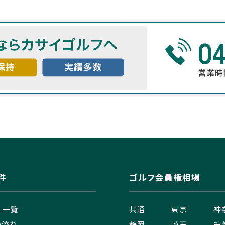
件
ゴルフ会員権相場
件一覧
共通
東京
神
の流れ
静岡
埼玉
千