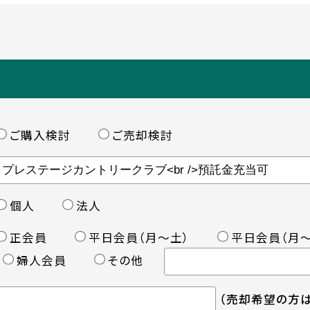
ご購入検討
ご売却検討
個人
法人
正会員
平日会員（月〜土）
平日会員（月〜
婦人会員
その他
（売却希望の方は