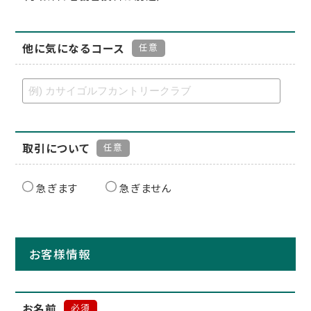
他に気になるコース
任意
取引について
任意
急ぎます
急ぎません
お客様情報
お名前
必須