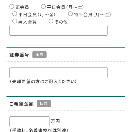
正会員
平日会員（月〜土）
平日会員（月〜金）
特平会員（月〜金）
婦人会員
その他
証券番号
任意
（売却希望の方はご記入ください）
ご希望金額
任意
万円
（手数料、名義書換料は別途）