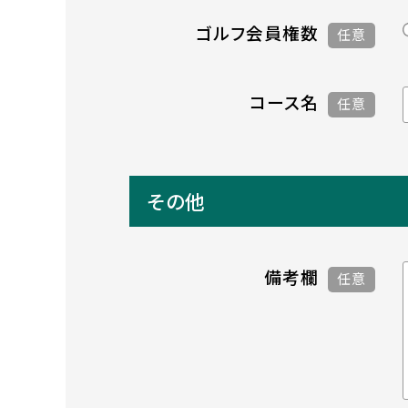
ゴルフ会員権数
任意
コース名
任意
その他
備考欄
任意