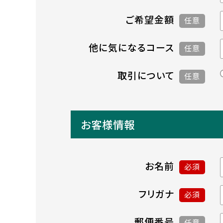
ご希望金額
任意
他に気になるコース
任意
取引について
任意
お客様情報
お名前
必須
フリガナ
必須
郵便番号
任意