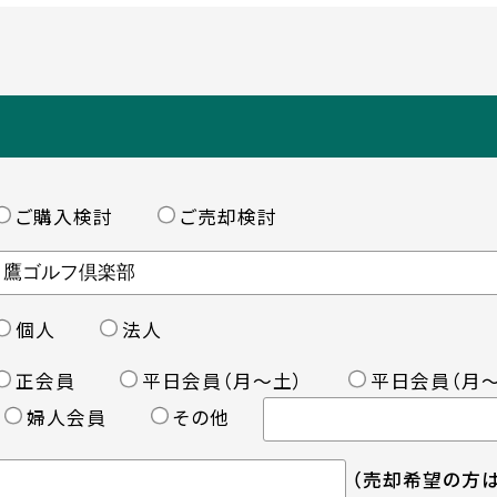
ご購入検討
ご売却検討
個人
法人
正会員
平日会員（月〜土）
平日会員（月〜
婦人会員
その他
（売却希望の方は