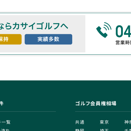
件
ゴルフ会員権相場
件一覧
共通
東京
神
の流れ
静岡
埼玉
千