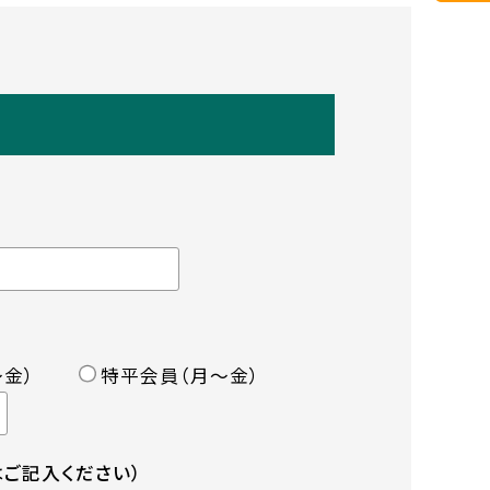
金）
特平会員（月〜金）
ご記入ください）