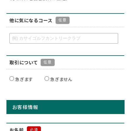
他に気になるコース
任意
取引について
任意
急ぎます
急ぎません
お客様情報
お名前
必須