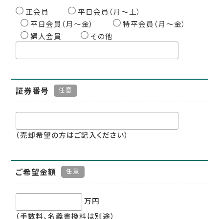
正会員
平日会員（月〜土）
平日会員（月〜金）
特平会員（月〜金）
婦人会員
その他
証券番号
任意
（売却希望の方はご記入ください）
ご希望金額
任意
万円
（手数料、名義書換料は別途）