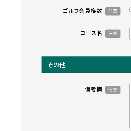
ゴルフ会員権数
任意
コース名
任意
その他
備考欄
任意