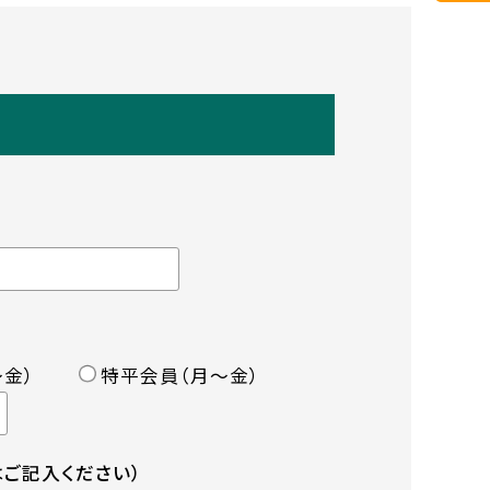
金）
特平会員（月〜金）
ご記入ください）