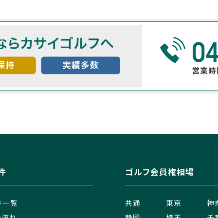
件
ゴルフ会員権相場
件一覧
共通
東京
神
の流れ
静岡
埼玉
千