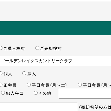
ご購入検討
ご売却検討
個人
法人
正会員
平日会員（月〜土）
平日会員（月〜
婦人会員
その他
（売却希望の方は