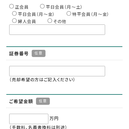
正会員
平日会員（月〜土）
平日会員（月〜金）
特平会員（月〜金）
婦人会員
その他
証券番号
任意
（売却希望の方はご記入ください）
ご希望金額
任意
万円
（手数料、名義書換料は別途）