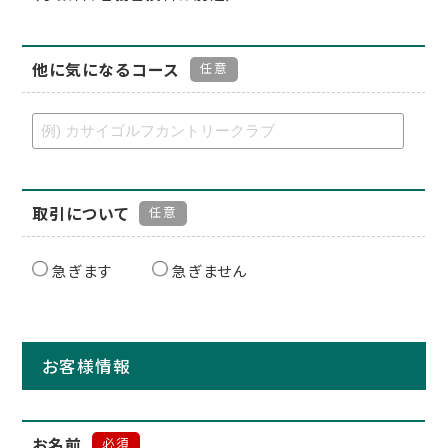
他に気になるコース
任意
取引について
任意
急ぎます
急ぎません
お客様情報
お名前
必須