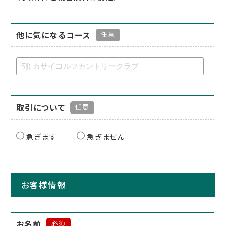
他に気になるコース
任意
取引について
任意
急ぎます
急ぎません
お客様情報
お名前
必須