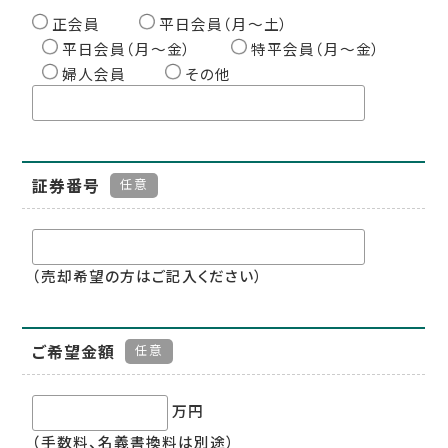
正会員
平日会員（月〜土）
平日会員（月〜金）
特平会員（月〜金）
婦人会員
その他
証券番号
任意
（売却希望の方はご記入ください）
ご希望金額
任意
万円
（手数料、名義書換料は別途）