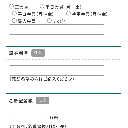
正会員
平日会員（月〜土）
平日会員（月〜金）
特平会員（月〜金）
婦人会員
その他
証券番号
任意
（売却希望の方はご記入ください）
ご希望金額
任意
万円
（手数料、名義書換料は別途）