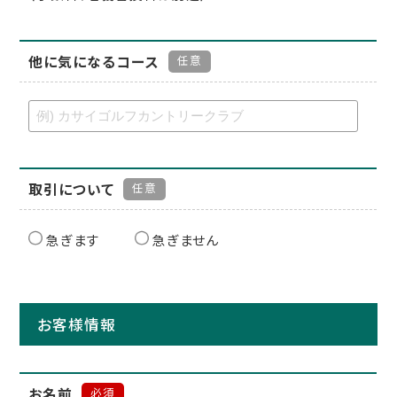
他に気になるコース
任意
取引について
任意
急ぎます
急ぎません
お客様情報
お名前
必須