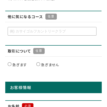
他に気になるコース
任意
取引について
任意
急ぎます
急ぎません
お客様情報
お名前
必須