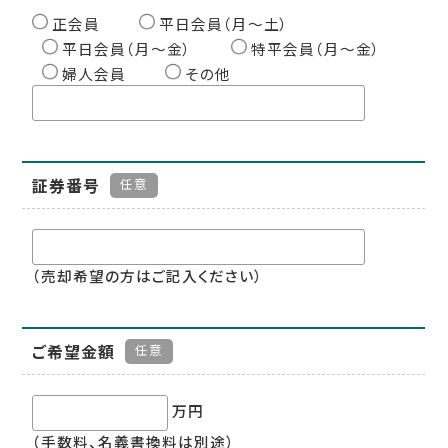
正会員
平日会員（月〜土）
平日会員（月〜金）
特平会員（月〜金）
婦人会員
その他
証券番号
任意
（売却希望の方はご記入ください）
ご希望金額
任意
万円
（手数料、名義書換料は別途）