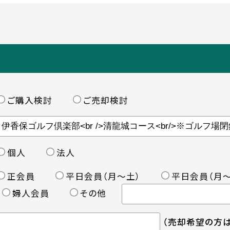
ご購入検討
ご売却検討
個人
法人
正会員
平日会員（月〜土）
平日会員（月〜
婦人会員
その他
（売却希望の方は