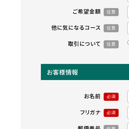
ご希望金額
任意
他に気になるコース
任意
取引について
任意
お客様情報
お名前
必須
フリガナ
必須
郵便番号
任意