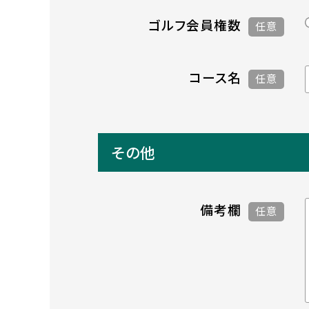
ゴルフ会員権数
任意
コース名
任意
その他
備考欄
任意