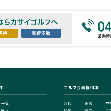
件
ゴルフ会員権相場
件一覧
共通
東京
神
の流れ
静岡
埼玉
千