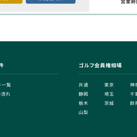
件
ゴルフ会員権相場
件一覧
共通
東京
神
の流れ
静岡
埼玉
千
栃木
茨城
群
山梨