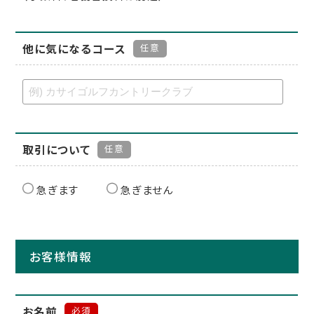
他に気になるコース
任意
取引について
任意
急ぎます
急ぎません
お客様情報
お名前
必須