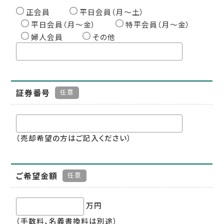
正会員
平日会員（月〜土）
平日会員（月〜金）
特平会員（月〜金）
婦人会員
その他
証券番号
任意
（売却希望の方はご記入ください）
ご希望金額
任意
万円
（手数料、名義書換料は別途）