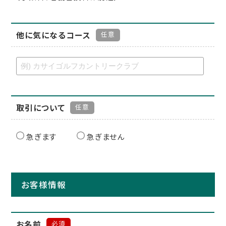
他に気になるコース
任意
取引について
任意
急ぎます
急ぎません
お客様情報
お名前
必須