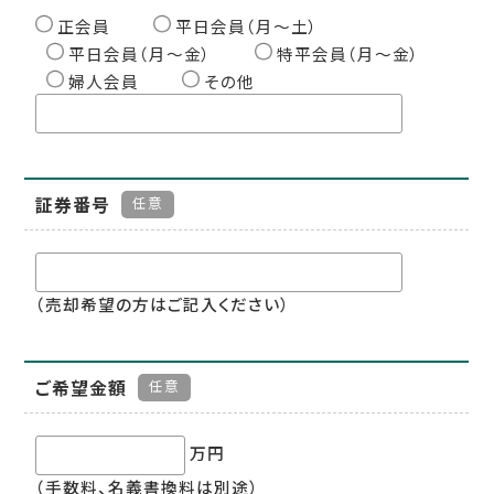
正会員
平日会員（月〜土）
平日会員（月〜金）
特平会員（月〜金）
婦人会員
その他
証券番号
任意
（売却希望の方はご記入ください）
ご希望金額
任意
万円
（手数料、名義書換料は別途）